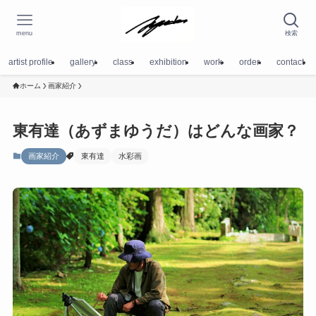
menu
検索
artist profile
gallery
class
exhibition
work
order
contact
ホーム
画家紹介
東有達（あずまゆうだ）はどんな画家？
画家紹介
東有達
水彩画