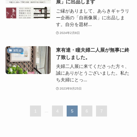
展」に出品します
ご縁がありまして、あらきギャラリ
ー企画の「自画像展」に出品しま
す。自分を題材...
2024年2月8日
東有達・瞳夫婦二人展が無事に終
展覧会
了致しました。
夫婦二人展に来てくださった方々、
誠にありがとうございました。私た
ち夫婦にとっ...
2023年9月25日
1
...
4
5
6
7