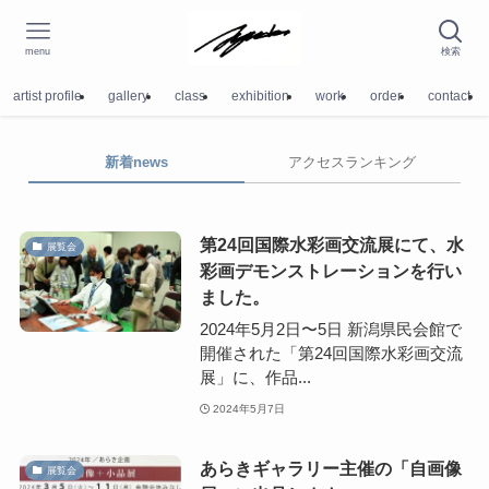
menu
検索
artist profile
gallery
class
exhibition
work
order
contact
新着news
アクセスランキング
第24回国際水彩画交流展にて、水
展覧会
彩画デモンストレーションを行い
ました。
2024年5月2日〜5日 新潟県民会館で
開催された「第24回国際水彩画交流
展」に、作品...
2024年5月7日
あらきギャラリー主催の「自画像
展覧会